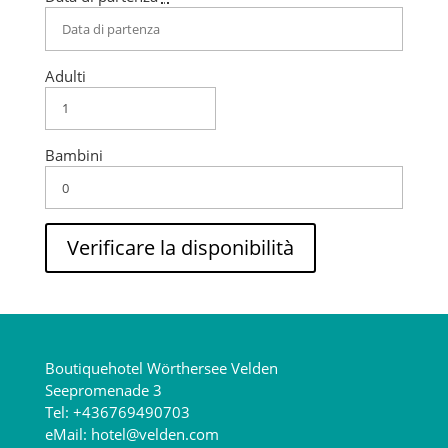
Adulti
Bambini
Boutiquehotel Wörthersee Velden
Seepromenade 3
Tel:
+436769490703
eMail:
hotel@velden.com