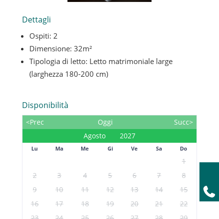
Dettagli
Ospiti:
2
Dimensione:
32m²
Tipologia di letto:
Letto matrimoniale large
(larghezza 180-200 cm)
Disponibilità
<Prec
Oggi
Succ>
Lu
Ma
Me
Gi
Ve
Sa
Do
1
2
3
4
5
6
7
8
9
10
11
12
13
14
15
16
17
18
19
20
21
22
23
24
25
26
27
28
29